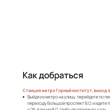
Как добраться
Станция метро Горный институт, выход 4
Выйдя из метро на улицу, перейдите по 
переходу Большой проспект В.О. и идите 
и 25-й линии В.О. (либо пройдите по саду