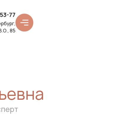
-53-77
ербург,
.О., 85
ьевна
сперт