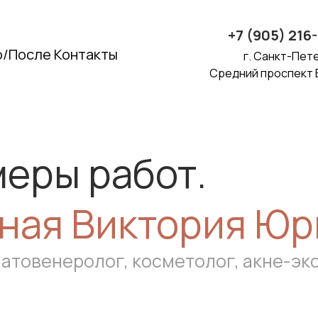
+7 (905) 216
о/После
Контакты
г. Санкт-Пет
Средний проспект В
еры работ.
ная Виктория Юр
атовенеролог, косметолог, акне-эк