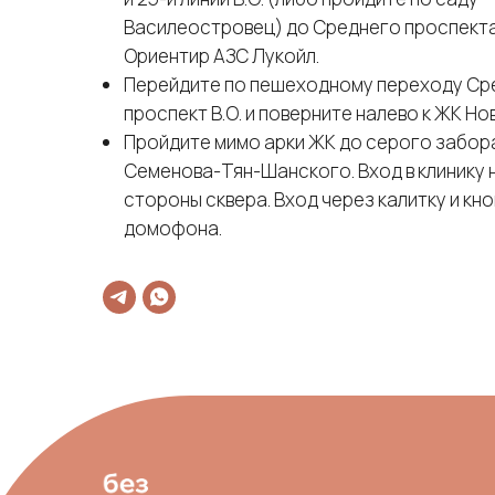
Василеостровец) до Среднего проспекта 
Ориентир АЗС Лукойл.
Перейдите по пешеходному переходу Ср
проспект В.О. и поверните налево к ЖК Но
Пройдите мимо арки ЖК до серого забора
Семенова-Тян-Шанского. Вход в клинику 
стороны сквера. Вход через калитку и кно
домофона.