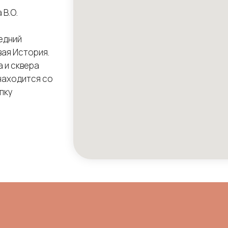
В.О.
едний
вая История.
 и сквера
находится со
пку