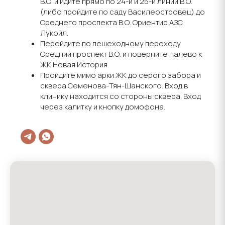
В.О. и идите прямо по 24-й и 25-й линии В.О.
(либо пройдите по саду Василеостровец) до
Среднего проспекта В.О. Ориентир АЗС
Лукойл.
Перейдите по пешеходному переходу
Средний проспект В.О. и поверните налево к
ЖК Новая История.
Пройдите мимо арки ЖК до серого забора и
сквера Семенова-Тян-Шанского. Вход в
клинику находится со стороны сквера. Вход
через калитку и кнопку домофона.