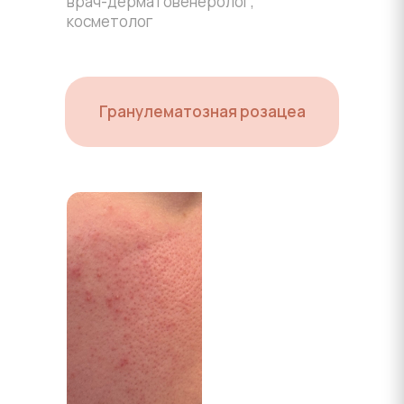
врач-дерматовенеролог,
косметолог
Гранулематозная розацеа